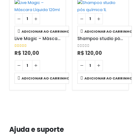
ADICIONAR AO CARRINHO
ADICIONAR AO CARRINHO
HIDRATAÇÃO
,
HOME CARE
,
TRATAMENTOS
HIDRATAÇÃO
Live Magic – Máscara Líquida 120ml
Shampoo studio pós química 1L
5.00
out of 5
0
out of 5
R$
120,00
R$
120,00
ADICIONAR AO CARRINHO
ADICIONAR AO CARRINHO
Ajuda e suporte