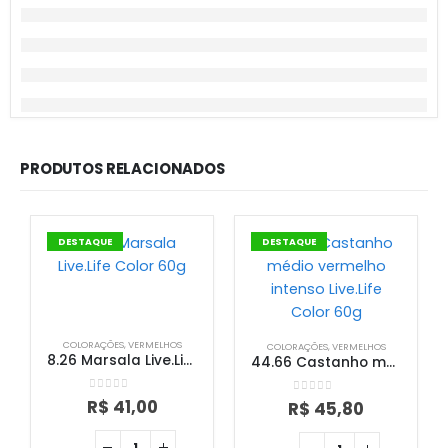
PRODUTOS RELACIONADOS
DESTAQUE
DESTAQUE
COLORAÇÕES
,
VERMELHOS
COLORAÇÕES
,
VERMELHOS
8.26 Marsala Live.Life Color 60g
44.66 Castanho médio vermelho intenso Live.Life Color 60g
0
out of 5
R$
41,00
0
out of 5
R$
45,80