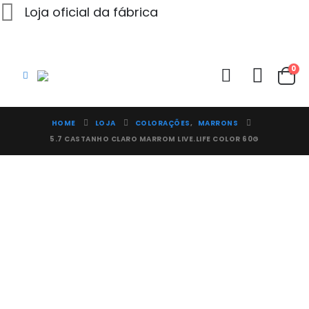
Loja oficial da fábrica
0
HOME
LOJA
COLORAÇÕES
,
MARRONS
5.7 CASTANHO CLARO MARROM LIVE.LIFE COLOR 60G