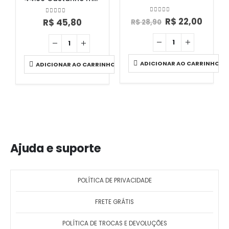
0
out of 5
R$
22,00
0
out of 5
R$
45,80
R$
28,90
ADICIONAR AO CARRINHO
ADICIONAR AO CARRINHO
Ajuda e suporte
POLÍTICA DE PRIVACIDADE
FRETE GRÁTIS
POLÍTICA DE TROCAS E DEVOLUÇÕES