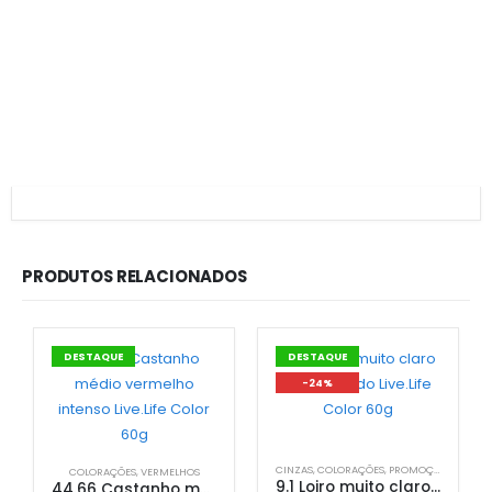
PRODUTOS RELACIONADOS
DESTAQUE
DESTAQUE
-24%
CINZAS
,
COLORAÇÕES
,
PROMOÇÕES
COLORAÇÕES
,
VERMELHOS
9.1 Loiro muito claro acinzentado Live.Life Color 60g
44.66 Castanho médio vermelho intenso Live.Life Color 60g