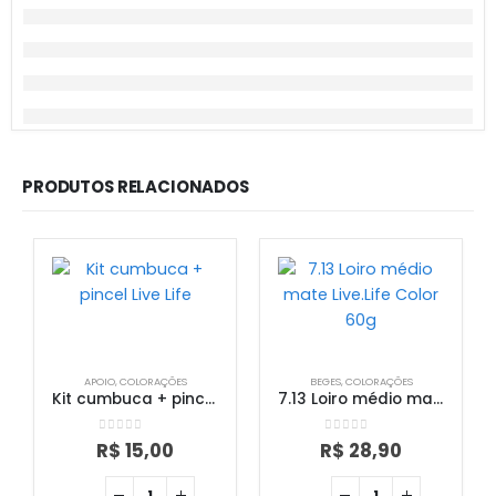
PRODUTOS RELACIONADOS
APOIO
,
COLORAÇÕES
BEGES
,
COLORAÇÕES
Kit cumbuca + pincel Live Life
7.13 Loiro médio mate Live.Life Color 60g
0
out of 5
0
out of 5
R$
15,00
R$
28,90