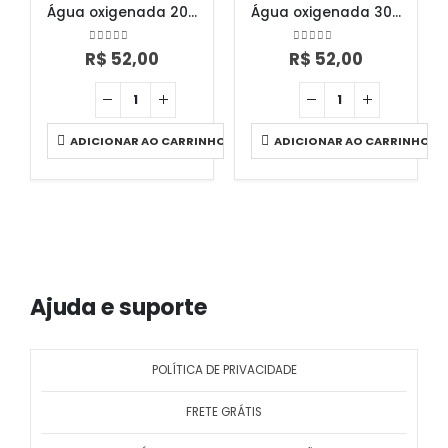
Água oxigenada 20 volumes 900ml
Água oxigenada 30 volumes 900ml
0
out of 5
0
out of 5
R$
52,00
R$
52,00
ADICIONAR AO CARRINHO
ADICIONAR AO CARRINHO
Ajuda e suporte
POLÍTICA DE PRIVACIDADE
FRETE GRÁTIS