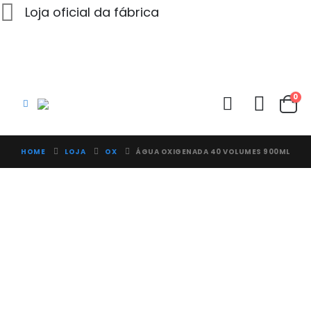
Loja oficial da fábrica
0
HOME
LOJA
OX
ÁGUA OXIGENADA 40 VOLUMES 900ML