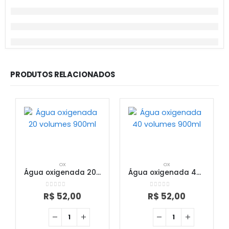
PRODUTOS RELACIONADOS
OX
OX
Água oxigenada 20 volumes 900ml
Água oxigenada 40 volumes 900ml
0
out of 5
0
out of 5
R$
52,00
R$
52,00